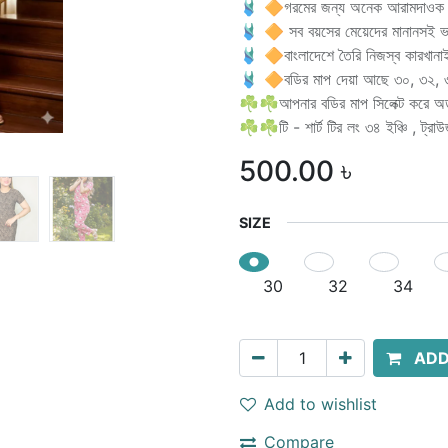
🩱 🔶গরমের জন্য অনেক আরামদাওক
🩱 🔶 সব বয়সের মেয়েদের মানানসই ভ
🩱 🔶বাংলাদেশে তৈরি নিজস্ব কারখান
🩱 🔶বডির মাপ দেয়া আছে ৩০, ৩২, 
☘️☘️আপনার বডির মাপ সিলেক্ট করে অর্
☘️☘️টি - শার্ট টির লং ৩৪ ইঞ্চি , ট্র
500.00
৳
SIZE
30
32
34
ADD
Add to wishlist
Compare