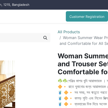
on, 1215, Bangladesh
Customer Registration
All Products
Woman Summer Wear Print
and Comfortable for All S
Woman Summer 
and Trouser Se
Comfortable fo
☘️☘️গেঞ্জির কাপর খুবি আরামদায়ক । 
🔶🔸 রাতে ঘুমানোর জন্য আরামদায়ক 
🩱 🔶🔸 সব সময়, সব ঋতুতে পরতে 
🩱 🔶🔸 কাপড় সুতি এবং লিনেন মিক্
🩱 🔶🔸 ব্যবহারের দিক দিয়ে অনেক আরামদ