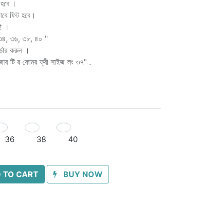
 হবে ।
াবে ফিট হবে।
াই ।
৩৪, ৩৬, ৩৮, ৪০ "
ডার করুন ।
াউজার টি র কোমর ফ্রী সাইজ লং ৩৭" .
36
38
40
 TO CART
BUY NOW