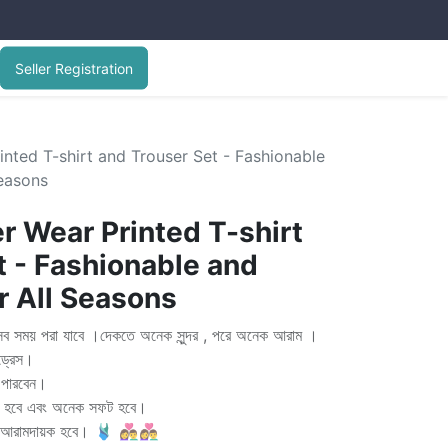
Seller Registration
ed T-shirt and Trouser Set - Fashionable
easons
Wear Printed T-shirt
t - Fashionable and
r All Seasons
সব সময় পরা যাবে ।দেকতে অনেক সুন্দর , পরে অনেক আরাম ।
ড্রেস।
পারবেন।
স হবে এবং অনেক সফট হবে।
ায়ক হবে। 🩱 👩‍❤️‍👨👩‍❤️‍👨