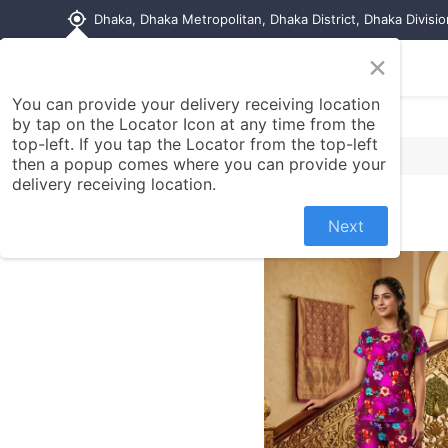
my_location
Dhaka, Dhaka Metropolitan, Dhaka District, Dhaka Divisi
×
Home
Shop
Contact us
You can provide your delivery receiving location
by tap on the Locator Icon at any time from the
top-left. If you tap the Locator from the top-left
then a popup comes where you can provide your
delivery receiving location.
Next