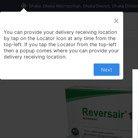
my_location
Dhaka, Dhaka Metropolitan, Dhaka District, Dhaka Divisi
×
Home
Shop
Contact us
You can provide your delivery receiving location
by tap on the Locator Icon at any time from the
top-left. If you tap the Locator from the top-left
then a popup comes where you can provide your
delivery receiving location.
Next