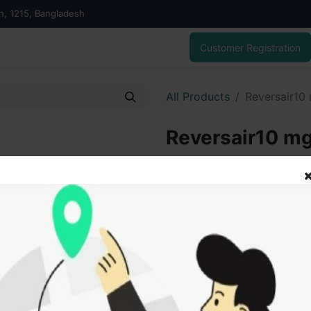
on, 1215, Bangladesh
Customer Registration
All Products
Reversair10
Reversair10 mg
মাত্রা ও সেবনবিধি
প্রাপ্তবয়স্ক এবং কিশোর-কিশোরীদের হাঁপ
বেশি বয়সী প্রাপ্তবয়স্ক এবং কিশোর-কিশ
একবার। হাঁপানি বা মৌসুমি অ্যালার্জিক 
জন্য: মন্টিলুকাস্ট ৫ মিলিগ্রাম ট্যাবলে
মন্টিলুকাস্ট ৪ মিলিগ্রাম ট্যাবলেট দিনে 
মিলিগ্রাম ওরাল গ্রানুলস প্রতিদিন একবার
চামচ ঠান্ডা জল বা নরম খাবারের সাথে মিশ্র
এর নিরাপত্তা এবং কার্যকারিতা ৬ মাস থেক