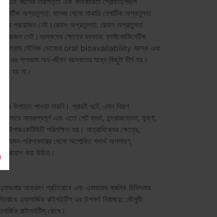
়েছে। এই বয়সের নিরাপত্তা এবং কার্যকারিতা প্রোফাইলগুলি
ই।হেপাটিক অপ্রতুলতা: হালকা থেকে মাঝারি হেপাটিক অপ্রতুলতা
স্যের প্রয়োজন নেই।রেনাল অপ্রতুলতা: রেনাল অপ্রতুলতা
্রয়োজন নেই।বয়স্কদের ক্ষেত্রে ব্যবহার: ফার্মাকোকিনেটিক
০-মিলিগ্রাম মৌখিক ডোজের oral bioavailability বয়স্ক এবং
স্ট এর প্লাজমা অর্ধ-জীবন বয়স্কদের মধ্যে কিছুটা দীর্ঘ হয়।
়োজন হয় না।
 তথ্য ও উপাত্ত পাওয়া যায়নি। প্রায়ই ঘটে, এমন বিরূপ
রের সাথে সামঞ্জস্যপূর্ণ এবং এতে পেট ব্যথা, তন্দ্রাচ্ছন্নতা, তৃষ্ণা,
হাইপারএকটিভিটি পরিলক্ষিত হয়। মাত্রাধিক্যের ক্ষেত্রে,
মূহ, যেমন-পরিপাকতন্ত্র থেকে অশোধিত পদার্থ অপসারণ,
ৎসা প্রয়োগ করা উচিত।
m
শিত- এ্যাজমার আক্রমণ প্রতিরোধে এবং এ্যাজমার ক্রনিক চিকিৎসায়
িরোধে এ্যালার্জিক রাইনাইটিস্ এর উপসর্গ নিরাময়ে: মৌসুমী
্যালার্জিক রাইনাইটিস্ রোধে।