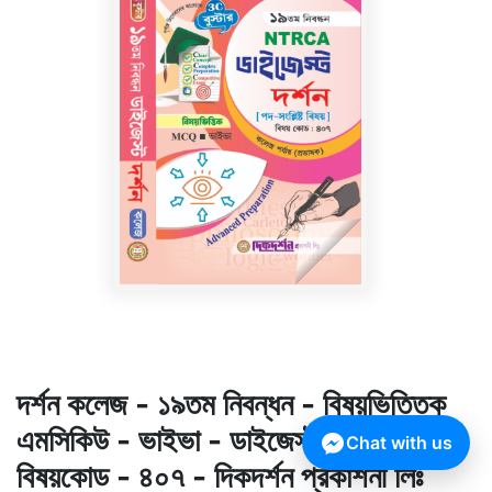
দর্শন কলেজ - ১৯তম নিবন্ধন - বিষয়ভিত্তিক
এমসিকিউ - ভাইভা - ডাইজেস্ট কলেজ পর্যায় -
Chat with us
বিষয়কোড - ৪০৭ - দিকদর্শন প্রকাশনী লিঃ