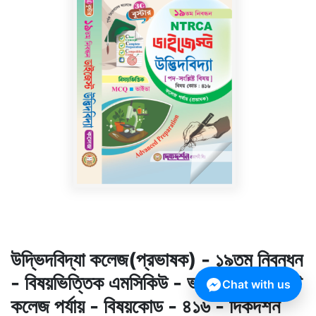
উদ্ভিদবিদ্যা কলেজ(প্রভাষক) - ১৯তম নিবন্ধন
- বিষয়ভিত্তিক এমসিকিউ - ভাইভা - ডাইজেস্ট
Chat with us
কলেজ পর্যায় - বিষয়কোড - ৪১৬ - দিকদর্শন