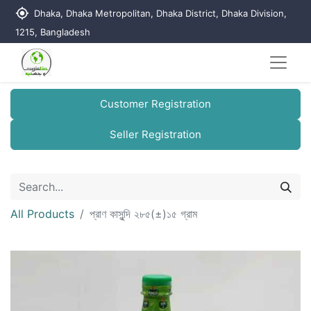
my_location
Dhaka, Dhaka Metropolitan, Dhaka District, Dhaka Division,
1215, Bangladesh
Customer Registration
Seller Registration
All Products
প্রাণ কাসুন্দি ২৮৫(±)১৫ গ্রাম